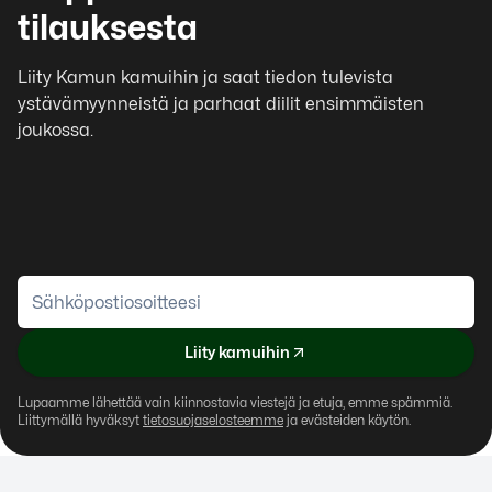
tilauksesta
Liity Kamun kamuihin ja saat tiedon tulevista
ystävämyynneistä ja parhaat diilit ensimmäisten
joukossa.
Liity kamuihin
Lupaamme lähettää vain kiinnostavia viestejä ja etuja, emme spämmiä.
Liittymällä hyväksyt
tietosuojaselosteemme
ja evästeiden käytön.
Alamenu