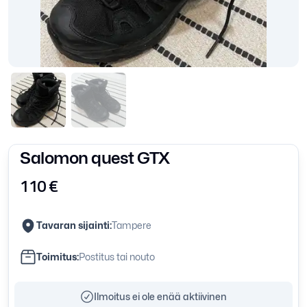
Salomon quest GTX
110
€
Tavaran sijainti:
Tampere
Toimitus:
Postitus tai nouto
Ilmoitus ei ole enää aktiivinen