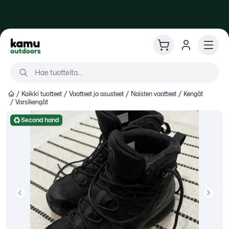
Kamu Outdoors
Ki
Val
Hae tuotteita
Hae tuotteita...
Kaikki tuotteet
Vaatteet ja asusteet
Naisten vaatteet
Kengät
Varsikengät
Second hand
Previous slide
Next s