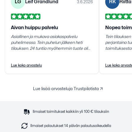
LG
Leif Grandlund
RK
Riitt
3.6.2026
Aivan huippu palvelu
Nopea toim
Asiallinen ja mukava asiakaspalvelu
Tein tilauksen 
puhelimessa. Tein puhelun jälkeen heti
perjantaina tu
tilauksen. 24 tuntia myöhemmin tuote oli
toimituksesta erityiskii
toimitettu noutopaikkaan. Tuote vastasi
mitä pitikin.
juuri sitä mitä kuvailtiin. Erittäin tyytyväinen
Lue koko arvostelu
Lue koko arvost
teidän toimintaanne.
Lue lisää arvosteluja Trustpilotista
Ilmaiset toimitukset kaikkiin yli 100 € tilauksiin
Ilmaiset palautukset 14 päivän palautusoikeudella