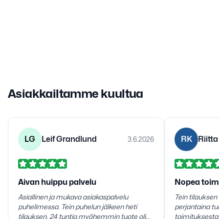
Asiakkailtamme kuultua
LG
Leif Grandlund
RK
Riitt
3.6.2026
Aivan huippu palvelu
Nopea toim
Asiallinen ja mukava asiakaspalvelu
Tein tilauksen 
puhelimessa. Tein puhelun jälkeen heti
perjantaina tu
tilauksen. 24 tuntia myöhemmin tuote oli
toimituksesta erityiskii