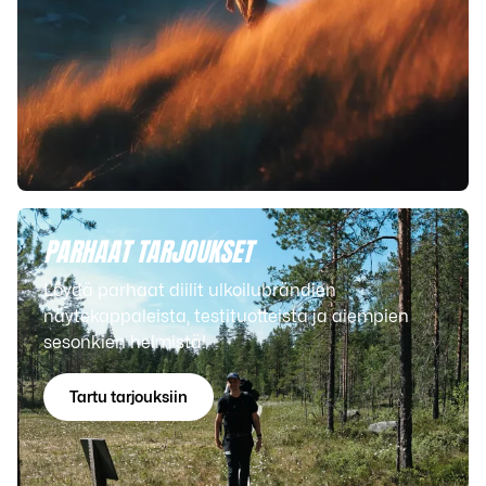
PARHAAT TARJOUKSET
Löydä parhaat diilit ulkoilubrändien
näytekappaleista, testituotteista ja aiempien
sesonkien helmistä!
Tartu tarjouksiin