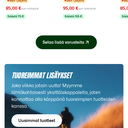
Vain
1
jäljellä
Vain
1
jäljellä
Va
85,00 €
95,00 €
85,
ovh.
160,00 €
ovh.
200,00 €
Säästä
75
€
Säästä
105
€
Sää
Selaa lisää varusteita
TUOREIMMAT LISÄYKSET
Joka viikko jotain uutta! Myymme
lähtökohtaisesti yksittäiskappaleita, joten
kannattaa olla kärppänä tuoreimpien tuotteiden
kanssa.
Uusimmat tuotteet