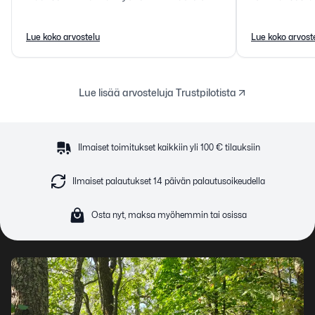
toimitettu noutopaikkaan. Tuote vastasi
mitä pitikin.
juuri sitä mitä kuvailtiin. Erittäin tyytyväinen
Lue koko arvostelu
Lue koko arvost
teidän toimintaanne.
Lue lisää arvosteluja Trustpilotista
Ilmaiset toimitukset kaikkiin yli 100 € tilauksiin
Ilmaiset palautukset 14 päivän palautusoikeudella
Osta nyt, maksa myöhemmin tai osissa