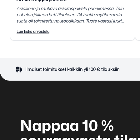
Asiallinen ja mukava asiakaspalvelu puhelimessa. Tein
puhelun jälkeen heti tilauksen. 24 tuntia myöhemmin
tuote oli toimitettu noutopaikkaan. Tuote vastasi juuri
sitä mitä kuvailtiin. Erittäin tyytyväinen teidän
Lue koko arvostelu
toimintaanne.
Ilmaiset toimitukset kaikkiin yli 100 € tilauksiin
Nappaa 10 %