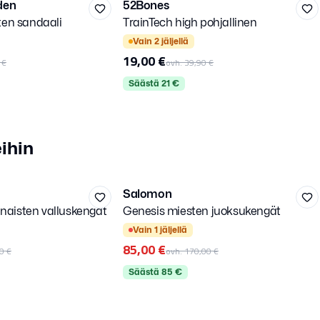
den
52Bones
-
52
%
ten sandaali
TrainTech high pohjallinen
Kirjaudu sisään
Kirj
Valitse kirjautumistapa.
Valit
Vain
2
jäljellä
19,00 €
 €
ovh.
39,90 €
Säästä
21
€
ihin
42 2/3
Salomon
-
50
%
 naisten valluskengät
Genesis miesten juoksukengät
Kirjaudu sisään
LISÄALE
Kirj
Valitse kirjautumistapa.
Valit
Vain
1
jäljellä
85,00 €
0 €
ovh.
170,00 €
Säästä
85
€