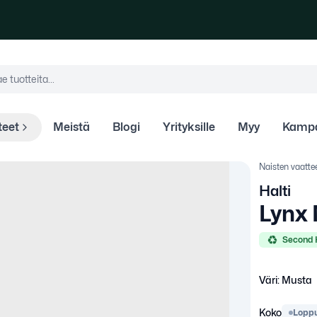
teita
e tuotteita...
teet
Meistä
Blogi
Yrityksille
Myy
Kampa
Naisten vaatte
Halti
Lynx 
Second
Väri:
Musta
Koko
Loppu