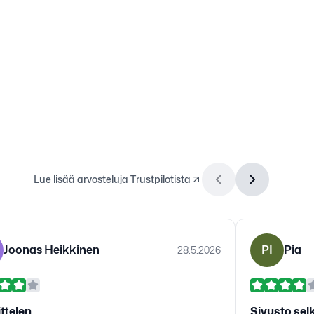
Lue lisää arvosteluja Trustpilotista
Joonas Heikkinen
PI
Pia
28.5.2026
ttelen
Sivusto selk