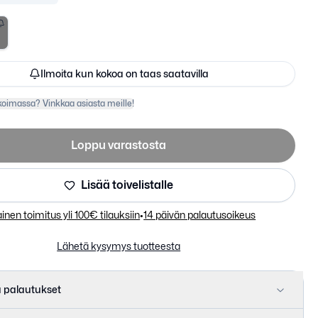
Ilmoita kun kokoa on taas saatavilla
ikoimassa? Vinkkaa asiasta meille!
Loppu varastosta
Lisää toivelistalle
sisään
utumistapa.
inen toimitus yli 100€ tilauksiin
•
14 päivän palautusoikeus
Lähetä kysymys tuotteesta
a palautukset