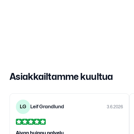
Asiakkailtamme kuultua
LG
Leif Grandlund
3.6.2026
Aivan huippu palvelu