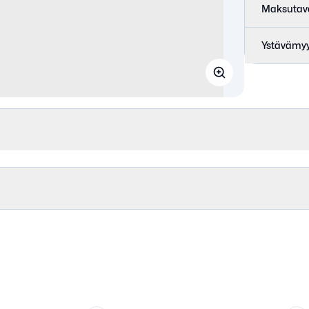
Maksutav
Ystävämyy
35-36