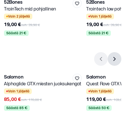
52Bones
52Bones
-
52
%
-
52
%
TrainTech mid pohjallinen
Traintech low pohjal
audu sisään
Kirjaudu sisään
se kirjautumistapa.
Valitse kirjautumistapa.
Vain
2
jäljellä
Vain
1
jäljellä
19,00 €
19,00 €
ovh.
39,90 €
ovh.
39,90 €
Säästä
21
€
Säästä
21
€
42 2/3
38 2/3
Salomon
Salomon
-
50
%
-
30
%
Alphaglide GTX miesten juoksukengät
Quest Rove GTX W 
audu sisään
LISÄALE
Kirjaudu sisään
se kirjautumistapa.
Valitse kirjautumistapa.
vaelluskengät
Vain
1
jäljellä
Vain
1
jäljellä
85,00 €
119,00 €
ovh.
170,00 €
ovh.
169,00 €
Säästä
85
€
Säästä
50
€