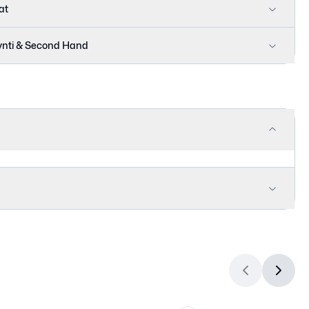
at
nti & Second Hand
35-36
35-36