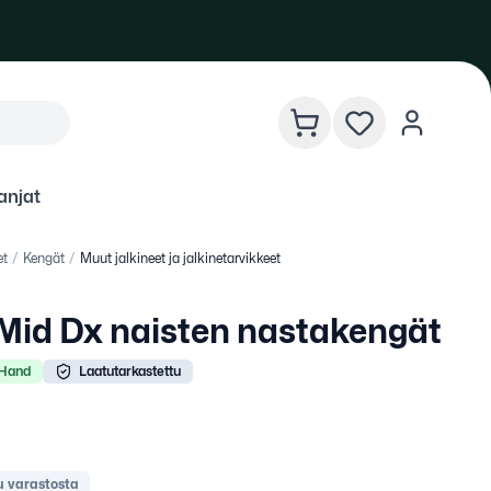
Kirja
Kirja
Valitse 
Valitse 
njat
et
/
Kengät
/
Muut jalkineet ja jalkinetarvikkeet
Mid Dx naisten nastakengät
 Hand
Laatutarkastettu
 varastosta