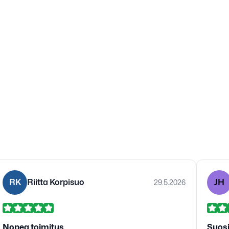
RK
Riitta Korpisuo
JH
29.5.2026
Nopea toimitus
Suosi