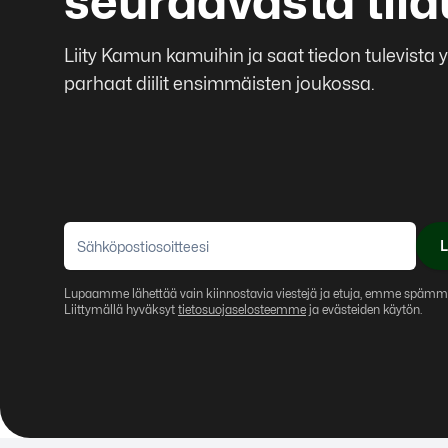
seuraavasta til
Liity Kamun kamuihin ja saat tiedon tulevista
parhaat diilit ensimmäisten joukossa.
L
Lupaamme lähettää vain kiinnostavia viestejä ja etuja, emme spämm
Liittymällä hyväksyt
tietosuojaselosteemme
ja evästeiden käytön.