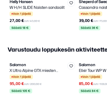
Helly Hansen
Sheperd of Swe
-
40
%
-
48
%
W H/H SLIDE Naisten sandaalit
Cassandra nais
Kirjaudu sisään
Valitse kirjautumistapa.
Vain
1
jäljellä
Vain
1
jäljellä
27,00 €
39,00 €
ovh.
45,00 €
ovh.
75,00
Säästä
18
€
Säästä
36
€
Varustaudu loppukesän aktiviteette
42 2/3
38 2/3
Salomon
Salomon
-
53
%
-
50
%
X Ultra Alpine GTX miesten
Elixir Tour WP W
LISÄALE
Kirjaudu sisään
LISÄALE
Valitse kirjautumistapa.
vaelluskengät
Vain
1
jäljellä
Vain
1
jäljellä
95,00 €
85,00 €
ovh.
200,00 €
ovh.
169,0
Säästä
105
€
Säästä
84
€