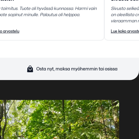
toimitus. Tuote oli hyvässä kunnossa. Harmi vain
Sivusto selkeä
uote sopinut minulle. Palautus oli helppoa.
on oleellista c
vieraamman me
muuten oli po
o arvostelu
Lue koko arvost
Osta nyt, maksa myöhemmin tai osissa