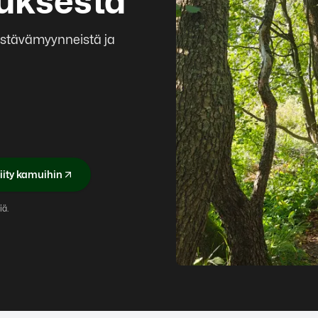
auksesta
 ystävämyynneistä ja
iity kamuihin
iä.