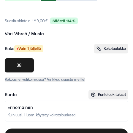
159,00 €
Suositushinta n.
Säästä
114
€
Väri:
Vihreä / Musta
Koko
Vain 1 jäljellä
Kokotaulukko
38
Kokoasi ei valikoimassa? Vinkkaa asiasta meille!
Kunto
Kuntoluokitukset
Erinomainen
Kuin uusi. Huom. käytetty koirataloudessa!