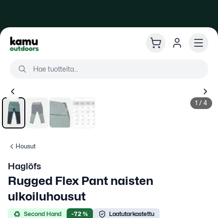
Kamu Outdoors
Ki
Val
Hae tuotteita
Hae tuotteita...
1
/
4
Housut
Haglöfs
Rugged Flex Pant naisten
ulkoiluhousut
Second Hand
-
72
%
Laatutarkastettu