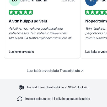
LG
Leif Grandlund
RK
Riitt
3.6.2026
Aivan huippu palvelu
Nopea toim
Asiallinen ja mukava asiakaspalvelu
Tein tilauksen 
puhelimessa. Tein puhelun jälkeen heti
perjantaina tu
tilauksen. 24 tuntia myöhemmin tuote oli
toimituksesta erityiskii
toimitettu noutopaikkaan. Tuote vastasi
mitä pitikin.
juuri sitä mitä kuvailtiin. Erittäin tyytyväinen
Lue koko arvostelu
Lue koko arvost
teidän toimintaanne.
Lue lisää arvosteluja Trustpilotista
Ilmaiset toimitukset kaikkiin yli 100 € tilauksiin
Ilmaiset palautukset 14 päivän palautusoikeudella