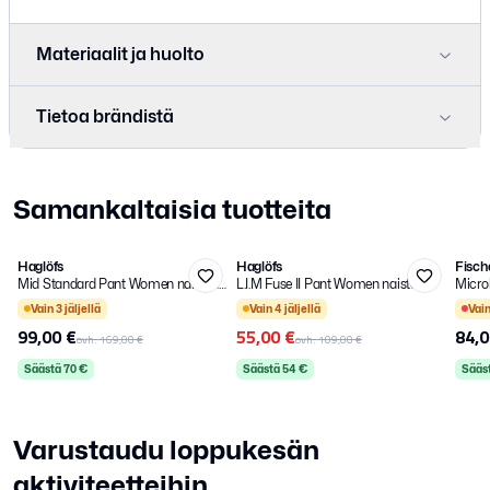
Materiaalit ja huolto
Tietoa brändistä
Samankaltaisia tuotteita
38
38
L
Haglöfs
Haglöfs
Fisch
-
41
%
-
50
%
-
35
Mid Standard Pant Women naisten
L.I.M Fuse II Pant Women naisten
Micro
Kirjaudu sisään
LISÄALE
Kirjaudu 
vaellushousut
Valitse kirjautumistapa.
vaellushousut
Valitse kirj
Vain
3
jäljellä
Vain
4
jäljellä
Vai
99,00 €
55,00 €
84,0
ovh.
169,00 €
ovh.
109,00 €
Säästä
70
€
Säästä
54
€
Sääs
Varustaudu loppukesän
aktiviteetteihin