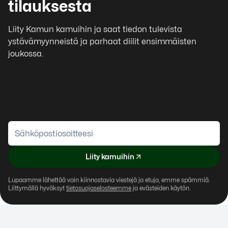
tilauksesta
Liity Kamun kamuihin ja saat tiedon tulevista
ystävämyynneistä ja parhaat diilit ensimmäisten
joukossa.
Liity kamuihin
Lupaamme lähettää vain kiinnostavia viestejä ja etuja, emme spämmiä.
Liittymällä hyväksyt
tietosuojaselosteemme
ja evästeiden käytön.
Alamenu