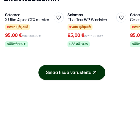
42 2/3
38 2/3
42 
Salomon
Salomon
Salo
-
53
%
-
50
%
-
50
X Ultra Alpine GTX miesten
Elixir Tour WP W naisten
Genes
LISÄALE
Kirjaudu sisään
LISÄALE
Kirjaudu 
LIS
vaelluskengät
Valitse kirjautumistapa.
valluskengät
Valitse kirj
Vain
1
jäljellä
Vain
1
jäljellä
Vai
95,00 €
85,00 €
85,0
ovh.
200,00 €
ovh.
169,00 €
Säästä
105
€
Säästä
84
€
Sääs
Selaa lisää varusteita