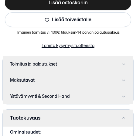
Lisää ostoskoriin
Lisää toivelistalle
Kirjaudu sisään
Valitse kirjautumistapa.
Ilmainen toimitus yli 100€ tilauksiin
•
14 päivän palautusoikeus
Lähetä kysymys tuotteesta
Toimitus ja palautukset
Maksutavat
Ystävämyynti & Second Hand
Tuotekuvaus
Ominaisuudet: