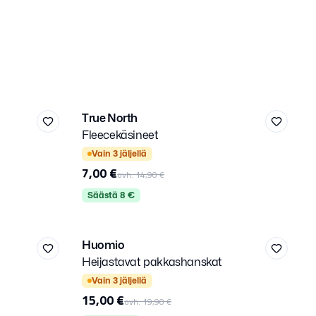
9
True North
-
53
%
Fleecekäsineet
Kirjaudu sisään
Kirjaudu
Valitse kirjautumistapa.
Valitse kir
Vain
3
jäljellä
7,00 €
ovh.
14,90 €
Säästä
8
€
M
L
Huomio
-
25
%
Heijastavat pakkashanskat
Kirjaudu sisään
Kirjaudu
Valitse kirjautumistapa.
Valitse kir
Vain
3
jäljellä
15,00 €
ovh.
19,90 €