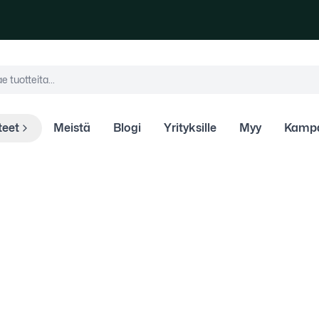
teita
e tuotteita...
teet
Meistä
Blogi
Yrityksille
Myy
Kampa
 edullisesti
eet