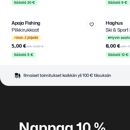
Säästä
20
€
Säästä
9
€
12
M
L
XL
Apaja Fishing
Haghus
-
49
%
-
60
%
Pilkkirukkaat
Ski & Sport
Kirjaudu sisään
Valitse kirjautumistapa.
Vain
2
jäljellä
Hyvin saata
5,00 €
8,00 €
ovh.
9,90 €
ovh.
1
Säästä
5
€
Säästä
12
€
Ilmaiset toimitukset kaikkiin yli 100 € tilauksiin
Nappaa 10 %