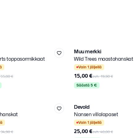
Onesize
Muu merkki
-
25
%
rts toppasormikkaat
Wild Trees maastohanskat
Kirjaudu sisään
Valitse kirjautumistapa.
lä
Vain
1
jäljellä
15,00 €
.
55,00 €
ovh.
19,90 €
Säästä
5
€
L
Devold
-
38
%
ihanskat
Nansen villalapaset
Kirjaudu sisään
Valitse kirjautumistapa.
lä
Vain
1
jäljellä
25,00 €
.
34,90 €
ovh.
40,00 €