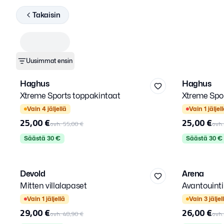
Takaisin
Uusimmat ensin
XXL
XXL
Haghus
Haghus
-
55
%
-
55
%
Xtreme Sports toppakintaat
Xtreme Spo
Kirjaudu sisään
Valitse kirjautumistapa.
Vain
4
jäljellä
Vain
1
jäljel
25,00 €
25,00 €
ovh.
55,00 €
ovh
Säästä
30
€
Säästä
30
€
9,5 / XL
XL
Devold
Arena
-
41
%
-
26
%
Mitten villalapaset
Avantouint
Kirjaudu sisään
Valitse kirjautumistapa.
Vain
1
jäljellä
Vain
3
jäljel
29,00 €
26,00 €
ovh.
48,90 €
ovh