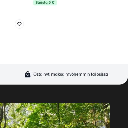
Säästä
5
€
Kirjaudu sisään
Valitse kirjautumistapa.
Osta nyt, maksa myöhemmin tai osissa