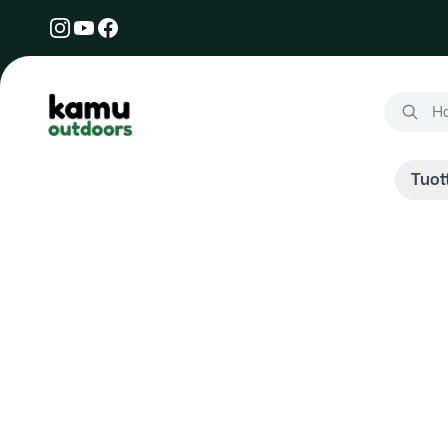
Kamu Outdoors
Hae tuot
Ha
Tuot
Käsineet - Kestävät, uudet ja käytetyt käsineetvarusteet
Kaikki tuotteet
/
Vaatteet ja asusteet
/
Asusteet
/
Käsin
Käsineet