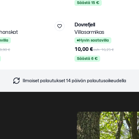
Säästä
15
€
M
L
XL
Dovrefjell
-
38
%
 hanskat
Villasormikas
Kirjaudu sisään
Valitse kirjautumistapa.
villa
Hyvin saatavilla
10,00 €
9,90 €
ovh.
16,25 €
Säästä
6
€
Ilmaiset palautukset 14 päivän palautusoikeudella