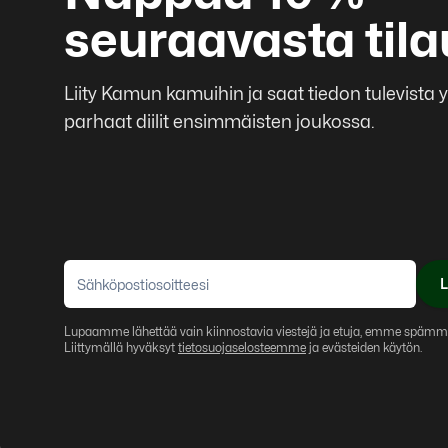
seuraavasta til
Liity Kamun kamuihin ja saat tiedon tulevista
parhaat diilit ensimmäisten joukossa.
L
Lupaamme lähettää vain kiinnostavia viestejä ja etuja, emme spämm
Liittymällä hyväksyt
tietosuojaselosteemme
ja evästeiden käytön.