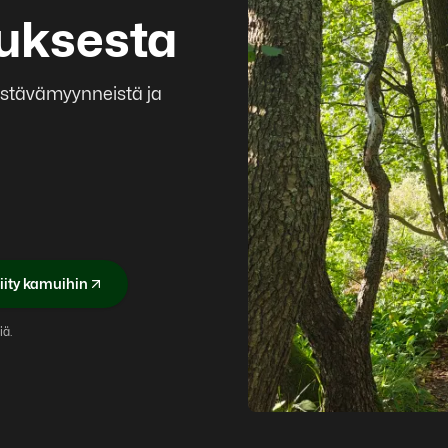
auksesta
 ystävämyynneistä ja
iity kamuihin
iä.